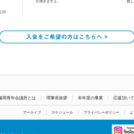
が湧きますよ。
動し
20
I
藤岡青年会議所とは
理事長挨拶
本年度の事業
応援頂い
アーカイブ
スケジュール
プライバシーポリシー
よ