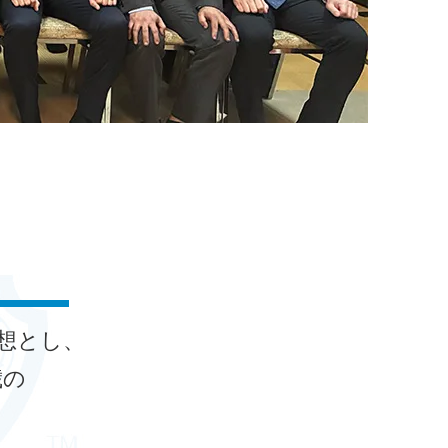
青年会議所について
想とし、
歳の